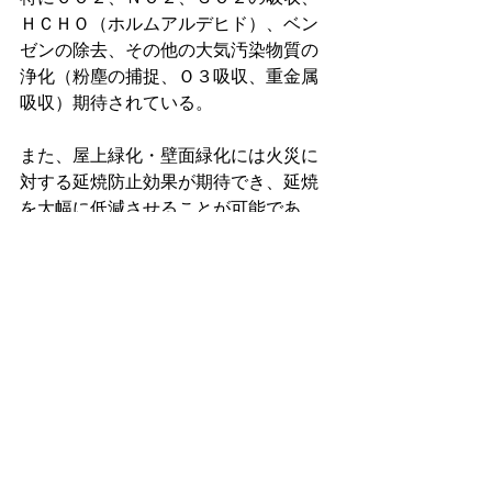
ＨＣＨＯ（ホルムアルデヒド）、ベン
ゼンの除去、その他の大気汚染物質の
浄化（粉塵の捕捉、Ｏ３吸収、重金属
吸収）期待されている。
また、屋上緑化・壁面緑化には火災に
対する延焼防止効果が期待でき、延焼
を大幅に低減させることが可能であ
る。
しかし、最も有効とされているのが、
ＣＯ２削減効果であろう。
これは、言うまでもなく、植物が行っ
ている葉緑素を用いた光合成により、
大気中の二酸化炭素を炭水化物に代え
て生物躯体として固定させる現象のこ
とだ。
いずれにしろ、我が家の小さな屋上庭