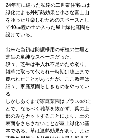
24年前に建った私達の二世帯住宅には
緑化による外断熱効果と小さな富士山
をゆったり楽しむためのスペースとし
て40㎝程の土の入った屋上緑化庭園を
設けている。
出来た当初は防護柵用の柘植の生垣と
芝生の単純なスペースだった。
段々、芝生は手入れ不足のため弱り、
雑草に取って代られ一時期は膝上まで
覆われたことがあったが、ここ数年は
細々、家庭菜園らしきものをやってい
る。
しかしあくまで家庭菜園はプラスαのこ
とで、なるべく雑草を抜かず、葉の上
部のみをカットすることにより、土の
表面をさらさないことが屋上緑化の基
本である。草は遮熱効果があり、また