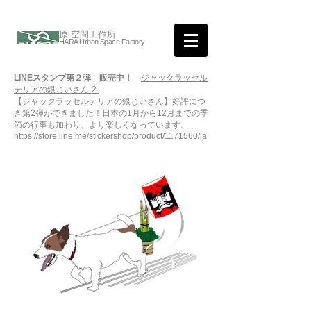
原 空間工作所
HARA Urban Space Factory
LINEスタンプ第２弾 販売中！
ジャックラッセル
テリアの銀じいさん-2-
【ジャックラッセルテリアの銀じいさん】好評につ
き第2弾ができました！日本の1月から12月までの季
節の行事も加わり、より楽しくなっています。
https://store.line.me/stickershop/product/1171560/ja