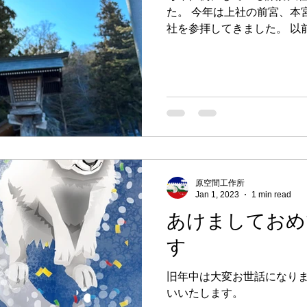
た。 今年は上社の前宮、本
社を参拝してきました。 以
拝していましたが数年前か
つあります。 原家の祖先は
の初めに山梨県の南部...
原空間工作所
Jan 1, 2023
1 min read
あけましておめ
す
旧年中は大変お世話になりま
いいたします。