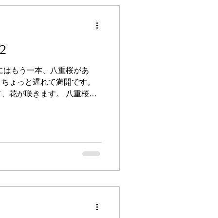
2
にはもう一本、八重桜があ
、ちょっと遅れて満開です。
、花が咲きます。 八重桜は
ラとの種間雑種として誕生し