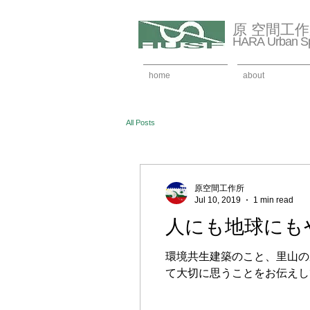
原 空間工
HARA Urban Sp
home
about
All Posts
原空間工作所
Jul 10, 2019
1 min read
人にも地球にも
環境共生建築のこと、里山の
て大切に思うことをお伝えし