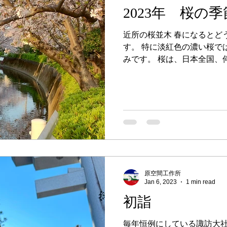
2023年 桜の季
近所の桜並木 春になるとど
す。 特に淡紅色の濃い桜で
みです。 桜は、日本全国、
です。地域毎に一斉に咲き
させます。日本人の桜感が
時代と言われています...
原空間工作所
Jan 6, 2023
1 min read
初詣
毎年恒例にしている諏訪大