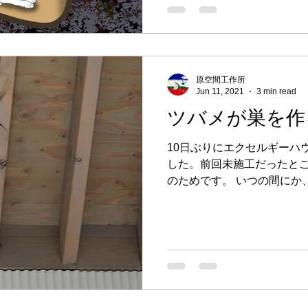
原空間工作所
Jun 11, 2021
3 min read
ツバメが巣を作
10日ぶりにエクセルギーハ
した。前回未施工だったと
のためです。 いつの間にか
を作っている最中で、泥と
できた枯れ草が何本も落ちてい