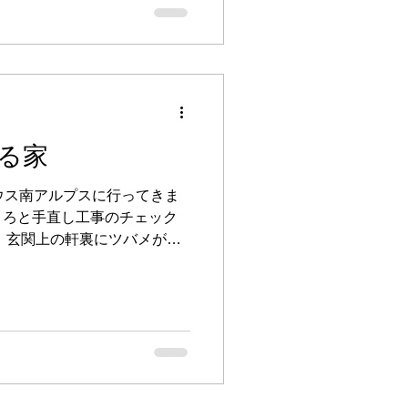
る家
ウス南アルプスに行ってきま
ころと手直し工事のチェック
、玄関上の軒裏にツバメが巣
枯草で作るため足元には運ん
ました。...