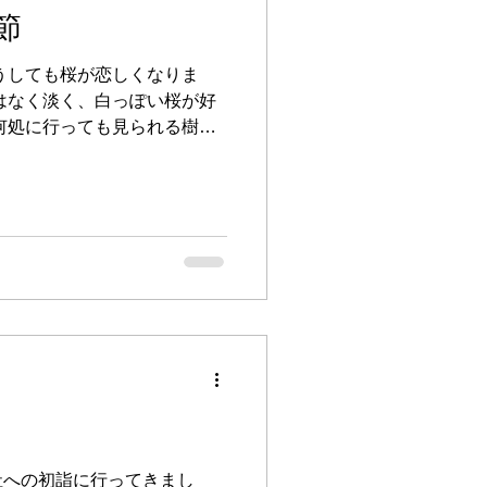
節
うしても桜が恋しくなりま
はなく淡く、白っぽい桜が好
何処に行っても見られる樹木
競い、日本人の季節感を高揚
特別なものになったのは平安
社への初詣に行ってきまし