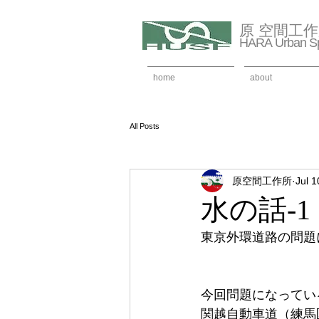
原 空間工
HARA Urban Sp
home
about
All Posts
原空間工作所
Jul 1
水の話-
東京外環道路の問題
今回問題になってい
関越自動車道（練馬