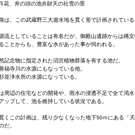
雪月花、井の頭の池弁財天の社雪の景
路は、この武蔵野三大遊水地を貫く形で計画されている
源流としていることは有名だが、御殿山遺跡からは縄文
ることからも、豊富な水があった事が伺われる。
然記念物に指定された沼沢植物群落を有する池だ。
善福寺川の水源にもなっている他。
杉並浄水所の水源になっている。
は周辺の住宅などの開発や、雨水の浸透不足で全て渇水
アップして、池を維持している状況である。
貫くこの計画は、残り少なくなった地下50ｍにある「
のだ。