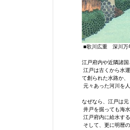
 ■歌川広重　深川万
江戸府内や近隣諸国
 江戸は古くから水運にめぐまれていた地域だったが、江戸の多くの河川は、人の手によっ
て創られた水路か、
 元々あった河川を
なぜなら、江戸は元
 井戸を掘っても海
 江戸府内に給水す
 そして、更に明暦