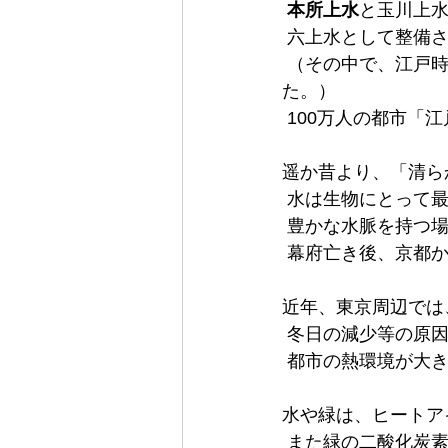
本所上水
と玉川上
 六上水として整備
 （その中で、江戸時代を通じて使用されたのは神田上水と玉川上水の両上水だけだっ
た。）
 100万人の都市
遥か昔より、「清ら
 水は生物にとって
 豊かな水脈を持つ
 幕府亡き後、京都
近年、東京周辺では
 冬日の減少等の原
 都市の熱環境が大
水や緑は、ヒートア
 また緑の二酸化炭