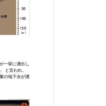
が一挙に湧出し
」 と言われ、
量の地下水が湧