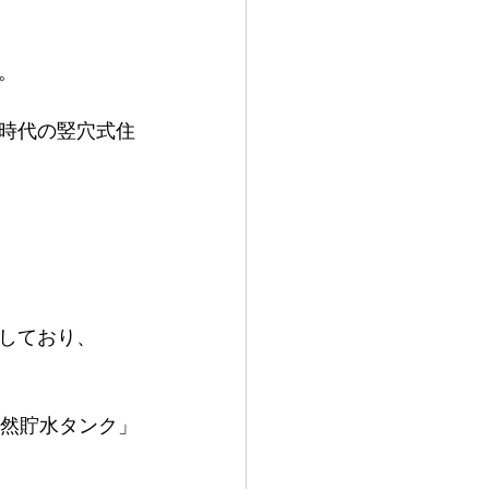
。
時代の竪穴式住
しており、
天然貯水タンク」