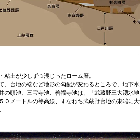
・粘土が少しずつ混じったローム層。
て、台地の端など地形の勾配が変わるところで、地下水
井の頭池、三宝寺池、善福寺池は、「武蔵野三大湧水地
５０メートルの等高線、すなわち武蔵野台地の東端に大
。