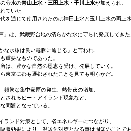
水の分水の
青山上水・三田上水・千川上水
が加えられ、
されていた。
「江戸」は、武蔵野台地の清らかな水に守られ発展してきた
かな水脈は良い竜脈に通じる」と言われ、
最も重要なものであった。
場所は、豊かな自然の恩恵を受け、発展していく。
から東京に都も遷都されたことを見ても明らかだ。
、頻繁な集中豪雨の発生、熱帯夜の増加、
因とされるヒートアイランド現象など、
きな問題となっている。
イランド対策として、省エネルギーにつながり、
素吸収効果により、温暖化対策となる事は周知のことで