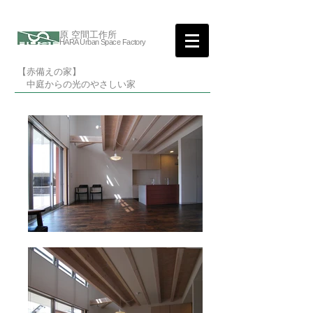
原 空間工作所
HARA Urban Space Factory
【赤備えの家】
中庭からの光のやさしい家